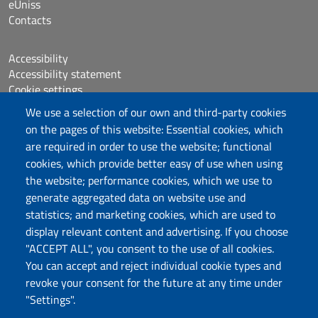
eUniss
Contacts
Accessibility
Accessibility statement
Cookie settings
Sitemap
We use a selection of our own and third-party cookies
Protocollo
on the pages of this website: Essential cookies, which
are required in order to use the website; functional
Follow us
cookies, which provide better easy of use when using
the website; performance cookies, which we use to
generate aggregated data on website use and
statistics; and marketing cookies, which are used to
DADU – Dipartimento di Architettura, Design e
display relevant content and advertising. If you choose
Urbanistica
"ACCEPT ALL", you consent to the use of all cookies.
Università degli Studi di Sassari
You can accept and reject individual cookie types and
Palazzo del Pou Salit – Piazza Duomo,
revoke your consent for the future at any time under
6- 07041 Alghero
"Settings".
dip.architettura.design.urbanistica@pec.uniss.it