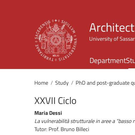
Architec
University of Sassar
Department
St
Home
Study
PhD and post-graduate qu
XXVII Ciclo
Maria Dessi
La vulnerabilità strutturale in aree a “basso r
Tutor: Prof. Bruno Billeci