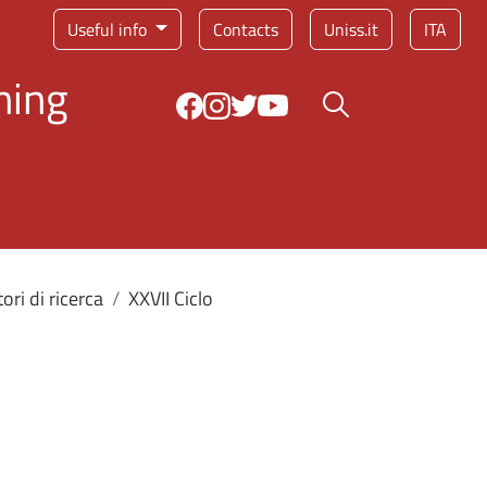
Service menu
Useful info
Contacts
Uniss.it
ITA
ning
Search button
ori di ricerca
XXVII Ciclo