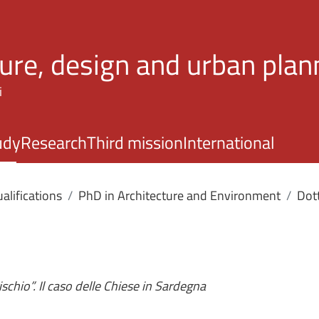
Skip to main content
ture, design and urban plan
i
udy
Research
Third mission
International
alifications
PhD in Architecture and Environment
Dott
ischio”. Il caso delle Chiese in Sardegna