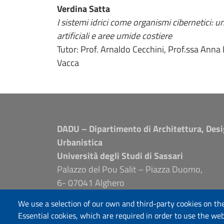
Verdina Satta
I sistemi idrici come organismi cibernetici: u
artificiali e aree umide costiere
Tutor: Prof. Arnaldo Cecchini, Prof.ssa Anna 
Vacca
DADU – Dipartimento di Architettura, Desi
Urbanistica
Università degli Studi di Sassari
Palazzo del Pou Salit – Piazza Duomo,
6- 07041 Alghero
dip.architettura.design.urbanistica@pec.unis
We use a selection of our own and third-party cookies on the
aaadip@uniss.it
Essential cookies, which are required in order to use the web