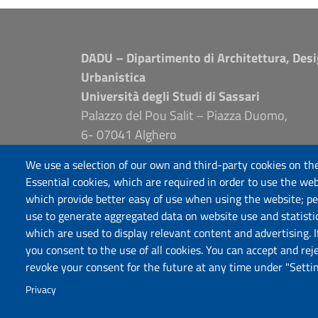
DADU – Dipartimento di Architettura, Desi
Urbanistica
Università degli Studi di Sassari
Palazzo del Pou Salit – Piazza Duomo,
6- 07041 Alghero
dip.architettura.design.urbanistica@pec.unis
We use a selection of our own and third-party cookies on the
aaadip@uniss.it
Essential cookies, which are required in order to use the web
which provide better easy of use when using the website; p
use to generate aggregated data on website use and statisti
which are used to display relevant content and advertising. 
you consent to the use of all cookies. You can accept and rej
revoke your consent for the future at any time under "Settin
Privacy