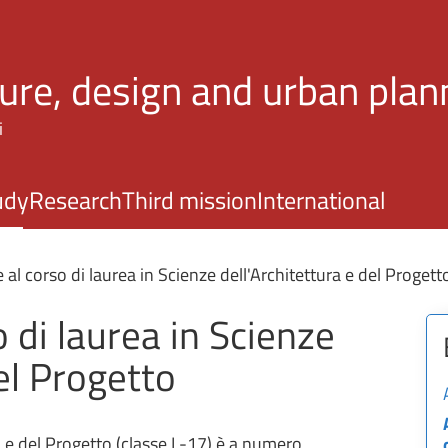
Skip to main content
ture, design and urban plan
i
udy
Research
Third mission
International
l corso di laurea in Scienze dell'Architettura e del Progett
 di laurea in Scienze
del Progetto
ra e del Progetto (classe L-17) è a numero