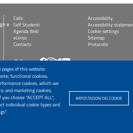
Calls
Accessibility
gn e
Self Studenti
Accessibility statemen
Agenda Web
Cookie settings
eUniss
Sitemap
Contacts
Protocollo
Follow us
s.it
 pages of this website:
site; functional cookies,
erformance cookies, which we
cs; and marketing cookies,
If you choose "ACCEPT ALL",
IMPOSTAZIONI DEI COOKIE
ect individual cookie types and
gs".