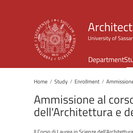
Architec
University of Sassar
Department
St
Home
Study
Enrollment
Ammissione a
Ammissione al corso
dell'Architettura e 
ll Corso di Laurea in Scienze dell’Architettu