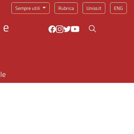
Sempre utili
Rubrica
Uniss.it
ENG
 e
Bottone cerca
le