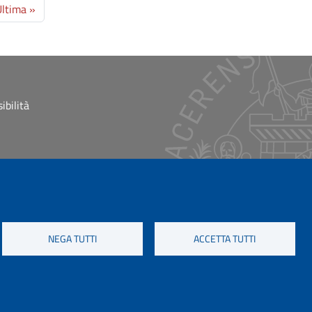
na successiva
Ultima pagina
ltima »
ibilità
NEGA TUTTI
ACCETTA TUTTI