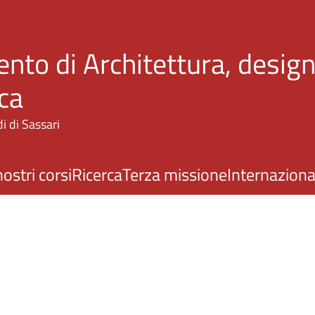
Salta al contenuto principale
nto di Architettura, design
ca
i di Sassari
nostri corsi
Ricerca
Terza missione
Internaziona