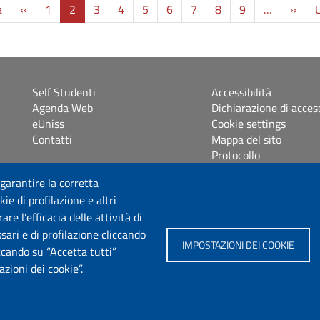
Prima pagina
Pagina precedente
Pagi
a
‹‹
1
2
3
4
5
6
7
8
9
…
››
U
Self Studenti
Accessibilità
Agenda Web
Dichiarazione di access
eUniss
Cookie settings
Contatti
Mappa del sito
Protocollo
 garantire la corretta
Seguici su
ie di profilazione e altri
e l'efficacia delle attività di
sari e di profilazione cliccando
IMPOSTAZIONI DEI COOKIE
iccando su “Accetta tutti”
zioni dei cookie”.