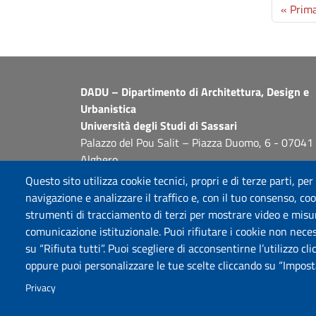
Paginazione
« Prim
DADU – Dipartimento di Architettura, Design e
Urbanistica
Università degli Studi di Sassari
Palazzo del Pou Salit – Piazza Duomo, 6 - 07041
Alghero
dip.architettura.design.urbanistica@pec.uniss.it
Questo sito utilizza cookie tecnici, propri e di terze parti, per
aaadip@uniss.it
navigazione e analizzare il traffico e, con il tuo consenso, cook
strumenti di tracciamento di terzi per mostrare video e misurar
comunicazione istituzionale. Puoi rifiutare i cookie non neces
su “Rifiuta tutti”. Puoi scegliere di acconsentirne l’utilizzo cl
oppure puoi personalizzare le tue scelte cliccando su “Imposta
Privacy