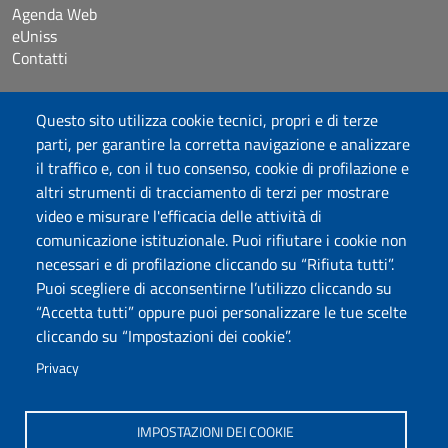
Agenda Web
eUniss
Contatti
Accessibilità
Questo sito utilizza cookie tecnici, propri e di terze
Dichiarazione di accessibilità
parti, per garantire la corretta navigazione e analizzare
Cookie settings
il traffico e, con il tuo consenso, cookie di profilazione e
Mappa del sito
altri strumenti di tracciamento di terzi per mostrare
Protocollo
video e misurare l'efficacia delle attività di
comunicazione istituzionale. Puoi rifiutare i cookie non
Seguici su
necessari e di profilazione cliccando su “Rifiuta tutti”.
Puoi scegliere di acconsentirne l’utilizzo cliccando su
“Accetta tutti” oppure puoi personalizzare le tue scelte
DADU – Dipartimento di Architettura, Design e Urbanistica
cliccando su “Impostazioni dei cookie”.
Università degli Studi di Sassari
Palazzo del Pou Salit – Piazza Duomo, 6 - 07041 Alghero
Privacy
dip.architettura.design.urbanistica@pec.uniss.it
aaadip@uniss.it
IMPOSTAZIONI DEI COOKIE