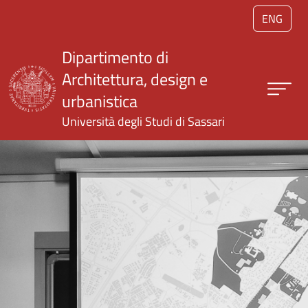
Salta al contenuto principale
ENG
Dipartimento di
Architettura, design e
urbanistica
Università degli Studi di Sassari