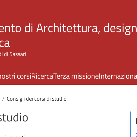
Salta al contenuto principale
nto di Architettura, design
ca
i di Sassari
nostri corsi
Ricerca
Terza missione
Internaziona
Consigli dei corsi di studio
 studio