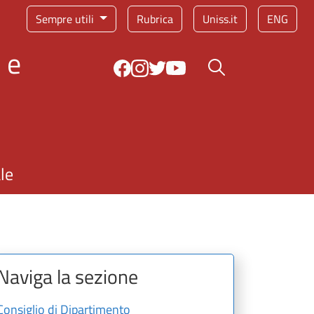
Sempre utili
Rubrica
Uniss.it
ENG
 e
Bottone cerca
le
Naviga la sezione
Consiglio di Dipartimento