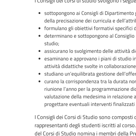
I Consigli dei corsi di studio svolgono i segue
sottopongono ai Consigli di Dipartimento gl
della precisazione dei curricula e dell’attri
formulano gli obiettivi formativi specifici d
determinano e sottopongono al Consiglio di
studio;
assicurano lo svolgimento delle attività di
esaminano e approvano i piani di studio i
attività didattiche svolte in collaborazion
studiano un’equilibrata gestione dell’offe
curano la corrispondenza tra la durata no
riunione l’anno per la programmazione did
valutazione della medesima in relazione a
progettare eventuali interventi finalizzati
I Consigli dei Corsi di Studio sono composti 
rappresentanti degli studenti iscritti al corso
del Corsi di Studio nomina i membri della Pr