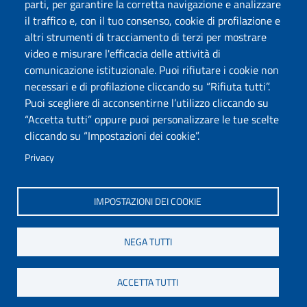
parti, per garantire la corretta navigazione e analizzare
Cookie settings
il traffico e, con il tuo consenso, cookie di profilazione e
Mappa del sito
altri strumenti di tracciamento di terzi per mostrare
Protocollo
video e misurare l'efficacia delle attività di
comunicazione istituzionale. Puoi rifiutare i cookie non
Seguici su
necessari e di profilazione cliccando su “Rifiuta tutti”.
Puoi scegliere di acconsentirne l’utilizzo cliccando su
“Accetta tutti” oppure puoi personalizzare le tue scelte
DADU – Dipartimento di Architettura, Design e Urbanistica
cliccando su “Impostazioni dei cookie”.
Università degli Studi di Sassari
Palazzo del Pou Salit – Piazza Duomo, 6 - 07041 Alghero
Privacy
dip.architettura.design.urbanistica@pec.uniss.it
aaadip@uniss.it
IMPOSTAZIONI DEI COOKIE
NEGA TUTTI
ACCETTA TUTTI