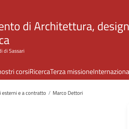
Salta al contenuto principale
nto di Architettura, design
ca
i di Sassari
nostri corsi
Ricerca
Terza missione
Internaziona
 esterni e a contratto
Marco Dettori