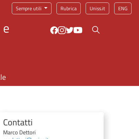
Sempre utili
Rubrica
Uniss.it
ENG
 e
Bottone cerca
le
Contatti
Marco Dettori