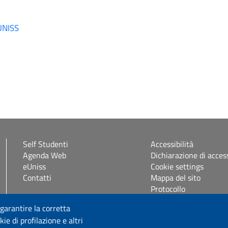
 UNISS
Self Studenti
Accessibilità
Agenda Web
Dichiarazione di access
eUniss
Cookie settings
Contatti
Mappa del sito
Protocollo
 garantire la corretta
Seguici su
ie di profilazione e altri