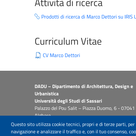
Attività di ricerca
Prodotti di ricerca di Marco Dettori su IRIS
Curriculum Vitae
CV Marco Dettori
DADU – Dipartimento di Architettura, Design e
Urbanistica
Università degli Studi di Sassari
Palazzo del Pou Salit – Piazza Duomo, 6 - 07041
Alghero
dip.architettura.design.urbanistica@pec.uniss.it
Questo sito utilizza cookie tecnici, propri e di terze parti, per
aaadip@uniss.it
navigazione e analizzare il traffico e, con il tuo consenso, cook