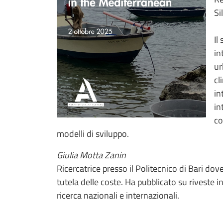
Si
Il
in
ur
cl
in
in
co
modelli di sviluppo.
Giulia Motta Zanin
Ricercatrice presso il Politecnico di Bari dov
tutela delle coste. Ha pubblicato su riveste in
ricerca nazionali e internazionali.