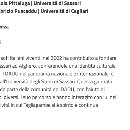
ola Pittaluga | Università di Sassari
brizio Pusceddu | Università di Cagliari
ienza
i
osofi italiani viventi; nel 2002 ha contribuito a fondare
Sassari ad Alghero, conferendole una identità culturale
e il DADU nel panorama nazionale e internazionale; è
all’Università degli Studi di Sassari. Questa giornata
 da parte della comunità del DADU, con l’aiuto di
diversi il suo percorso e hanno interagito con lui nei
tività in cui Tagliagambe si è spinto e continua