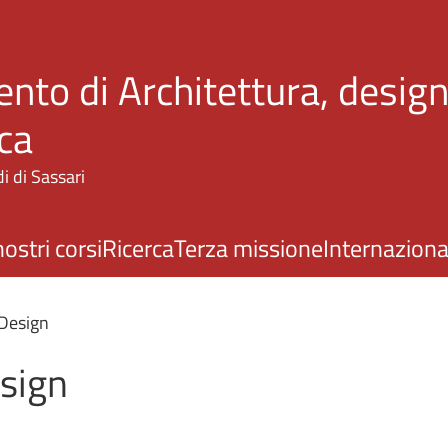
Salta al contenuto principale
nto di Architettura, design
ca
i di Sassari
nostri corsi
Ricerca
Terza missione
Internaziona
n Design
esign