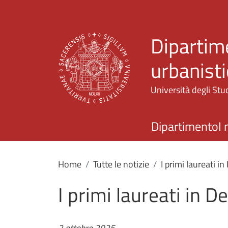
Dipartime
urbanisti
Università degli Stud
Dipartimento
I 
Home
Tutte le notizie
I primi laureati i
I primi laureati in D
2 ottobre 2025