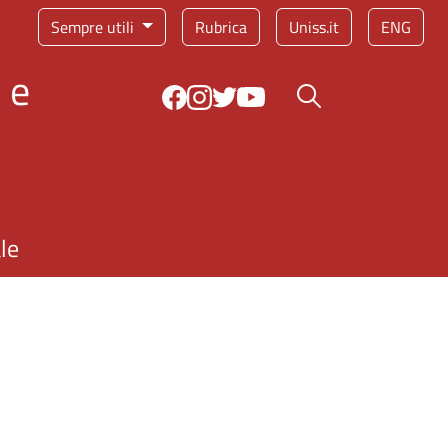
Sempre utili
Rubrica
Uniss.it
ENG
 e
Bottone cerca
le