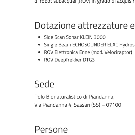
di robot subacquei (ROV) in grado di acquisir
Dotazione attrezzature 
Side Scan Sonar KLEIN 3000
Single Beam ECHOSOUNDER ELAC Hydros
ROV Elettronica Enne (mod. Velociraptor)
ROV DeepTrekker DTG3
Sede
Polo Bionaturalistico di Piandanna,
Via Piandanna 4, Sassari (SS) – 07100
Persone