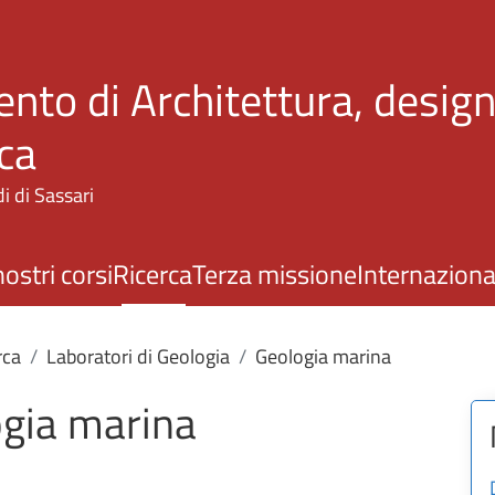
Salta al contenuto principale
nto di Architettura, design
ca
i di Sassari
nostri corsi
Ricerca
Terza missione
Internaziona
rca
Laboratori di Geologia
Geologia marina
ogia marina