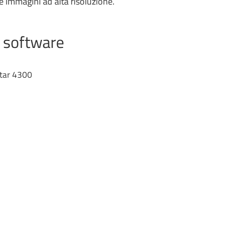
e immagini ad alta risoluzione.
e software
tar 4300