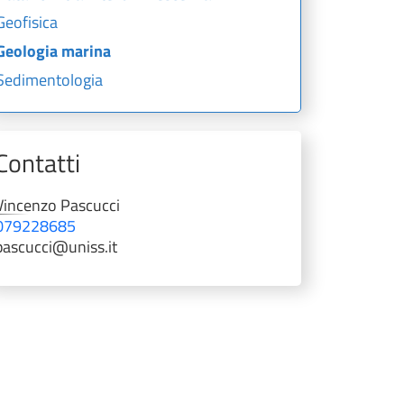
Geofisica
Geologia marina
Sedimentologia
Contatti
Vincenzo
Pascucci
079228685
pascucci@uniss.it