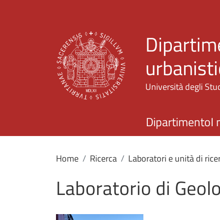
Dipartime
urbanisti
Università degli Stud
Dipartimento
I 
Home
Ricerca
Laboratori e unità di rice
Laboratorio di Geol