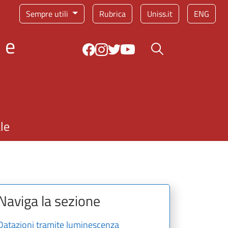
Sempre utili
Rubrica
Uniss.it
ENG
 e
Bottone cerca
le
Naviga la sezione
Datazioni tramite luminescenza