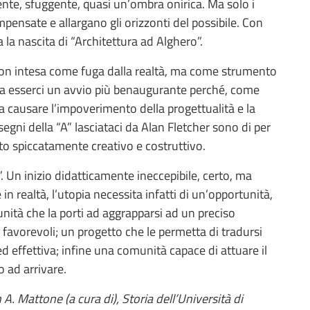
cente, sfuggente, quasi un’ombra onirica. Ma solo i
pensate e allargano gli orizzonti del possibile. Con
a la nascita di “Architettura ad Alghero”.
, non intesa come fuga dalla realtà, ma come strumento
eva esserci un avvio più benaugurante perché, come
a causare l’impoverimento della progettualità e la
 segni della “A” lasciataci da Alan Fletcher sono di per
to spiccatamente creativo e costruttivo.
A”. Un inizio didatticamente ineccepibile, certo, ma
n realtà, l’utopia necessita infatti di un’opportunità,
nità che la porti ad aggrapparsi ad un preciso
avorevoli; un progetto che le permetta di tradursi
d effettiva; infine una comunità capace di attuare il
o ad arrivare.
n A. Mattone (a cura di), Storia dell’Università di