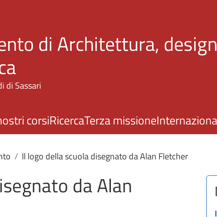
Salta al contenuto principale
nto di Architettura, design
ca
i di Sassari
nostri corsi
Ricerca
Terza missione
Internaziona
nto
Il logo della scuola disegnato da Alan Fletcher
 disegnato da Alan