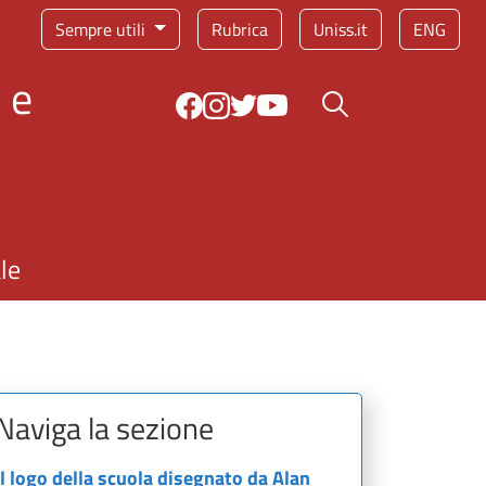
Sempre utili
Rubrica
Uniss.it
ENG
 e
Bottone cerca
le
Naviga la sezione
Il logo della scuola disegnato da Alan