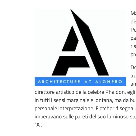
Ma
di
Pe
pa
ri
pr
Do
az
an
direttore artistico della celebre Phaidon, egli
in tutti i sensi marginale e lontana, ma da b
personale interpretazione. Fletcher disegna u
imperavano sulle pareti del suo luminoso st
“A”.