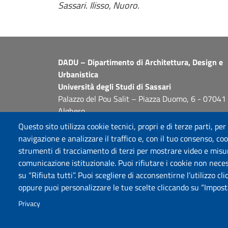
Sassari. Ilisso, Nuoro.
DADU – Dipartimento di Architettura, Design e
Urbanistica
Università degli Studi di Sassari
Palazzo del Pou Salit – Piazza Duomo, 6 - 07041
Alghero
dip.architettura.design.urbanistica@pec.uniss.it
Questo sito utilizza cookie tecnici, propri e di terze parti, per
aaadip@uniss.it
navigazione e analizzare il traffico e, con il tuo consenso, cook
strumenti di tracciamento di terzi per mostrare video e misurar
comunicazione istituzionale. Puoi rifiutare i cookie non neces
su “Rifiuta tutti”. Puoi scegliere di acconsentirne l’utilizzo cl
oppure puoi personalizzare le tue scelte cliccando su “Imposta
Privacy