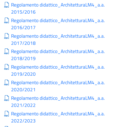
Regolamento didattico_ArchitetturaLM4_a.a.
2015/2016
Regolamento didattico_ArchitetturaLM4_a.a.
2016/2017
Regolamento didattico_ArchitetturaLM4_a.a.
2017/2018
Regolamento didattico_ArchitetturaLM4_a.a.
2018/2019
Regolamento didattico_ArchitetturaLM4_a.a.
2019/2020
Regolamento didattico_ArchitetturaLM4_a.a.
2020/2021
Regolamento didattico_ArchitetturaLM4_a.a.
2021/2022
Regolamento didattico_ArchitetturaLM4_a.a.
2022/2023