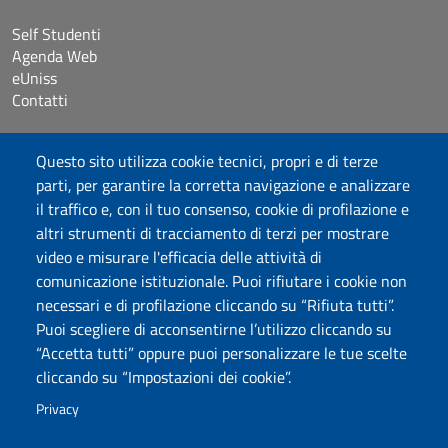
Self Studenti
Agenda Web
eUniss
Contatti
Accessibilità
Questo sito utilizza cookie tecnici, propri e di terze
Dichiarazione di accessibilità
parti, per garantire la corretta navigazione e analizzare
Cookie settings
il traffico e, con il tuo consenso, cookie di profilazione e
Mappa del sito
altri strumenti di tracciamento di terzi per mostrare
Protocollo
video e misurare l'efficacia delle attività di
comunicazione istituzionale. Puoi rifiutare i cookie non
Seguici su
necessari e di profilazione cliccando su “Rifiuta tutti”.
Puoi scegliere di acconsentirne l’utilizzo cliccando su
“Accetta tutti” oppure puoi personalizzare le tue scelte
DADU – Dipartimento di Architettura, Design e Urbanistica
cliccando su “Impostazioni dei cookie”.
Università degli Studi di Sassari
Palazzo del Pou Salit – Piazza Duomo, 6 - 07041 Alghero
Privacy
dip.architettura.design.urbanistica@pec.uniss.it