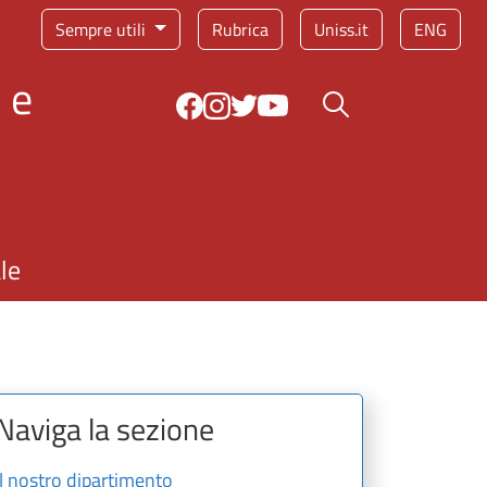
Sempre utili
Rubrica
Uniss.it
ENG
 e
Bottone cerca
le
Naviga la sezione
Il nostro dipartimento