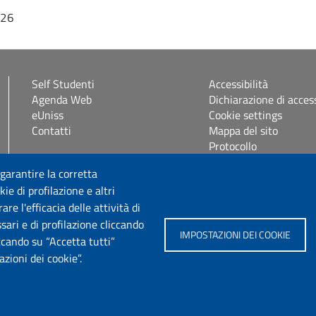
026
Self Studenti
Accessibilità
Agenda Web
Dichiarazione di access
eUniss
Cookie settings
Contatti
Mappa del sito
Protocollo
 garantire la corretta
Seguici su
ie di profilazione e altri
e l'efficacia delle attività di
sari e di profilazione cliccando
IMPOSTAZIONI DEI COOKIE
iccando su “Accetta tutti”
zioni dei cookie”.