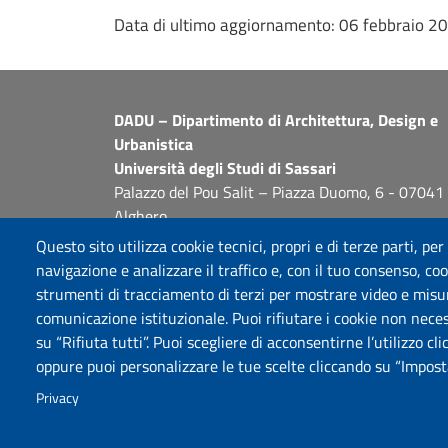
Data di ultimo aggiornamento:
06 febbraio 2
DADU – Dipartimento di Architettura, Design e
Urbanistica
Università degli Studi di Sassari
Palazzo del Pou Salit – Piazza Duomo, 6 - 07041
Alghero
dip.architettura.design.urbanistica@pec.uniss.it
Questo sito utilizza cookie tecnici, propri e di terze parti, per
aaadip@uniss.it
navigazione e analizzare il traffico e, con il tuo consenso, cook
strumenti di tracciamento di terzi per mostrare video e misurar
comunicazione istituzionale. Puoi rifiutare i cookie non neces
su “Rifiuta tutti”. Puoi scegliere di acconsentirne l’utilizzo cl
oppure puoi personalizzare le tue scelte cliccando su “Imposta
Privacy