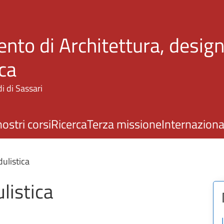
Salta al contenuto principale
nto di Architettura, design
ca
i di Sassari
nostri corsi
Ricerca
Terza missione
Internaziona
ulistica
listica