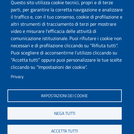
Accessibilità
Questo sito utilizza cookie tecnici, propri e di terze
Dichiarazione di accessibilità
parti, per garantire la corretta navigazione e analizzare
Cookie settings
il traffico e, con il tuo consenso, cookie di profilazione e
Mappa del sito
altri strumenti di tracciamento di terzi per mostrare
Protocollo
video e misurare l'efficacia delle attività di
comunicazione istituzionale. Puoi rifiutare i cookie non
Seguici su
necessari e di profilazione cliccando su “Rifiuta tutti”.
Puoi scegliere di acconsentirne l’utilizzo cliccando su
“Accetta tutti” oppure puoi personalizzare le tue scelte
DADU – Dipartimento di Architettura, Design e Urbanistica
cliccando su “Impostazioni dei cookie”.
Università degli Studi di Sassari
Palazzo del Pou Salit – Piazza Duomo, 6 - 07041 Alghero
Privacy
dip.architettura.design.urbanistica@pec.uniss.it
aaadip@uniss.it
IMPOSTAZIONI DEI COOKIE
NEGA TUTTI
ACCETTA TUTTI