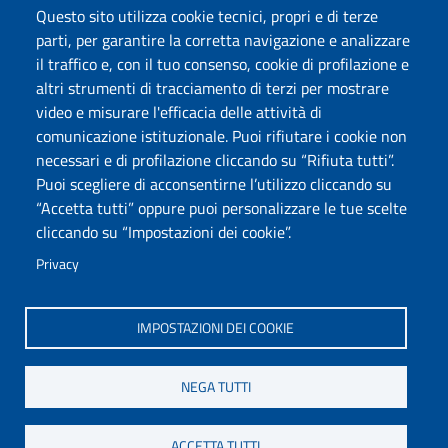
Accessibilità
Questo sito utilizza cookie tecnici, propri e di terze
Dichiarazione di accessibilità
parti, per garantire la corretta navigazione e analizzare
Cookie settings
il traffico e, con il tuo consenso, cookie di profilazione e
Mappa del sito
altri strumenti di tracciamento di terzi per mostrare
Protocollo
video e misurare l'efficacia delle attività di
comunicazione istituzionale. Puoi rifiutare i cookie non
Seguici su
necessari e di profilazione cliccando su “Rifiuta tutti”.
Puoi scegliere di acconsentirne l’utilizzo cliccando su
“Accetta tutti” oppure puoi personalizzare le tue scelte
DADU – Dipartimento di Architettura, Design e Urbanistica
cliccando su “Impostazioni dei cookie”.
Università degli Studi di Sassari
Palazzo del Pou Salit – Piazza Duomo, 6 - 07041 Alghero
Privacy
dip.architettura.design.urbanistica@pec.uniss.it
aaadip@uniss.it
IMPOSTAZIONI DEI COOKIE
NEGA TUTTI
ACCETTA TUTTI