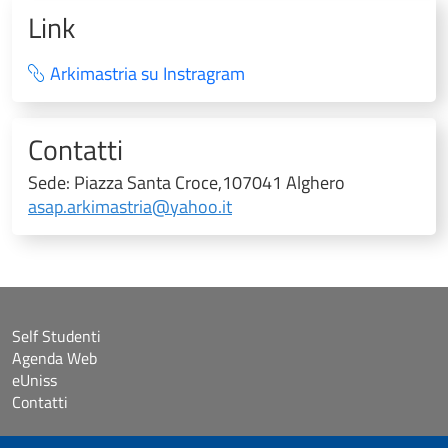
Link
Arkimastria su Instragram
Contatti
Sede: Piazza Santa Croce,107041 Alghero
asap.arkimastria@yahoo.it
Self Studenti
Agenda Web
eUniss
Contatti