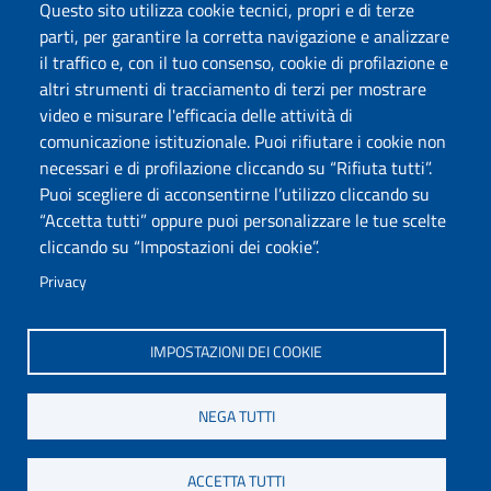
Accessibilità
Questo sito utilizza cookie tecnici, propri e di terze
Dichiarazione di accessibilità
parti, per garantire la corretta navigazione e analizzare
Cookie settings
il traffico e, con il tuo consenso, cookie di profilazione e
Mappa del sito
altri strumenti di tracciamento di terzi per mostrare
Protocollo
video e misurare l'efficacia delle attività di
comunicazione istituzionale. Puoi rifiutare i cookie non
Seguici su
necessari e di profilazione cliccando su “Rifiuta tutti”.
Puoi scegliere di acconsentirne l’utilizzo cliccando su
“Accetta tutti” oppure puoi personalizzare le tue scelte
DADU – Dipartimento di Architettura, Design e Urbanistica
cliccando su “Impostazioni dei cookie”.
Università degli Studi di Sassari
Palazzo del Pou Salit – Piazza Duomo, 6 - 07041 Alghero
Privacy
dip.architettura.design.urbanistica@pec.uniss.it
aaadip@uniss.it
IMPOSTAZIONI DEI COOKIE
NEGA TUTTI
ACCETTA TUTTI