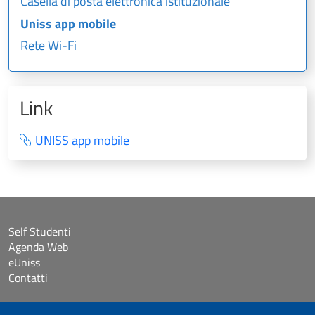
Casella di posta elettronica istituzionale
Uniss app mobile
Rete Wi-Fi
Link
UNISS app mobile
Self Studenti
Agenda Web
eUniss
Contatti