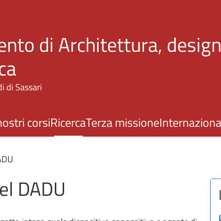
Salta al contenuto principale
nto di Architettura, design
ca
i di Sassari
nostri corsi
Ricerca
Terza missione
Internaziona
DADU
 del DADU