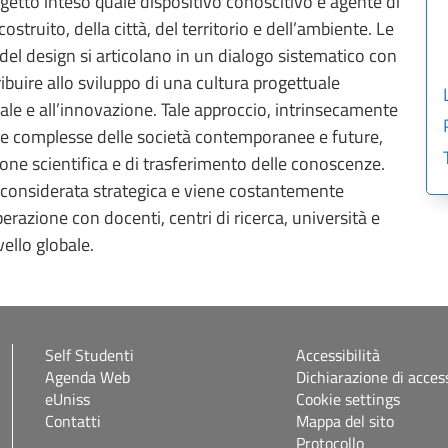
rogetto inteso quale dispositivo conoscitivo e agente di
struito, della città, del territorio e dell’ambiente. Le
e del design si articolano in un dialogo sistematico con
ribuire allo sviluppo di una cultura progettuale
ociale e all’innovazione. Tale approccio, intrinsecamente
sfide complesse delle società contemporanee e future,
e scientifica e di trasferimento delle conoscenze.
è considerata strategica e viene costantemente
erazione con docenti, centri di ricerca, università e
vello globale.
Self Studenti
Accessibilità
Agenda Web
Dichiarazione di access
eUniss
Cookie settings
Contatti
Mappa del sito
Protocollo