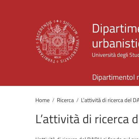
Dipartime
urbanisti
Università degli Stud
Dipartimento
I 
Home
Ricerca
L’attività di ricerca del 
L’attività di ricerca