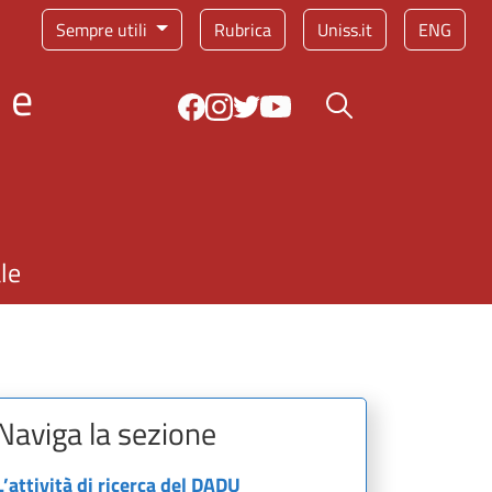
Sempre utili
Rubrica
Uniss.it
ENG
 e
Bottone cerca
le
Naviga la sezione
L’attività di ricerca del DADU