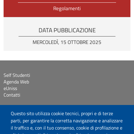
Regolamenti
DATA PUBBLICAZIONE
MERCOLEDÌ, 15 OTTOBRE 2025
Self Studenti
Agenda Web
eUniss
Contatti
Accessibilità
Questo sito utilizza cookie tecnici, propri e di terze
Dichiarazione di accessibilità
parti, per garantire la corretta navigazione e analizzare
Cookie settings
il traffico e, con il tuo consenso, cookie di profilazione e
Mappa del sito