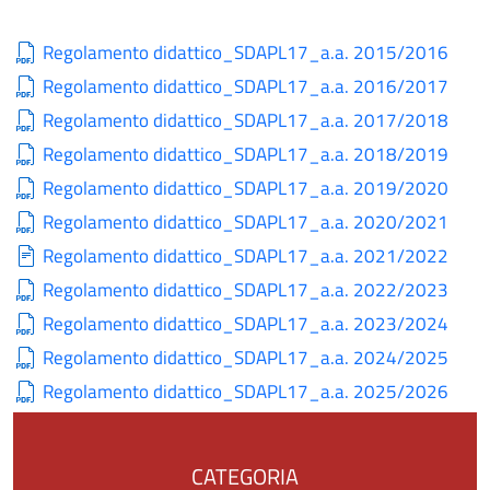
Regolamento didattico_SDAPL17_a.a. 2015/2016
Regolamento didattico_SDAPL17_a.a. 2016/2017
Regolamento didattico_SDAPL17_a.a. 2017/2018
Regolamento didattico_SDAPL17_a.a. 2018/2019
Regolamento didattico_SDAPL17_a.a. 2019/2020
Regolamento didattico_SDAPL17_a.a. 2020/2021
Regolamento didattico_SDAPL17_a.a. 2021/2022
Regolamento didattico_SDAPL17_a.a. 2022/2023
Regolamento didattico_SDAPL17_a.a. 2023/2024
Regolamento didattico_SDAPL17_a.a. 2024/2025
Regolamento didattico_SDAPL17_a.a. 2025/2026
CATEGORIA